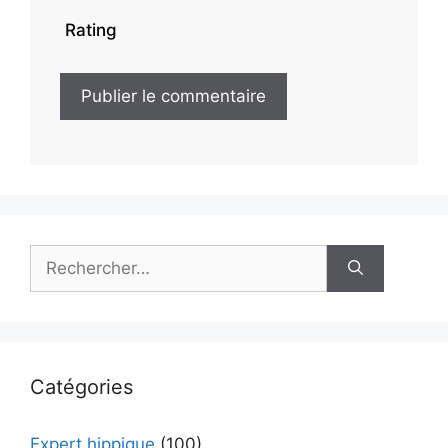
Rating
Rechercher :
Catégories
Expert hippique
(100)