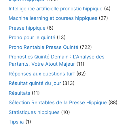
Intelligence artificielle pronostic hippique
(4)
Machine learning et courses hippiques
(27)
Presse hippique
(6)
Prono pour le quinté
(13)
Prono Rentable Presse Quinté
(722)
Pronostics Quinté Demain : L'Analyse des
Partants, Votre Atout Majeur
(11)
Réponses aux questions turf
(62)
Résultat quinté du jour
(313)
Résultats
(11)
Sélection Rentables de la Presse Hippique
(88)
Statistiques hippiques
(10)
Tips ia
(1)