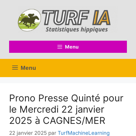
Aller
au
contenu
Menu
Menu
Prono Presse Quinté pour
le Mercredi 22 janvier
2025 à CAGNES/MER
22 janvier 2025
par
TurfMachineLearning