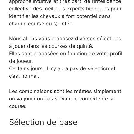
approche intuitive et tirez parti de l’intelligence
collective des meilleurs experts hippiques pour
identifier les chevaux à fort potentiel dans
chaque course du Quinté+.
Nous allons vous proposez diverses sélections
à jouer dans les courses de quinté.
Elles sont proposées en fonction de votre profil
de joueur.
Certains jours, il n’y aura pas de sélection et
c’est normal.
Les combinaisons sont les mêmes simplement
on va jouer ou pas suivant le contexte de la
course.
Sélection de base