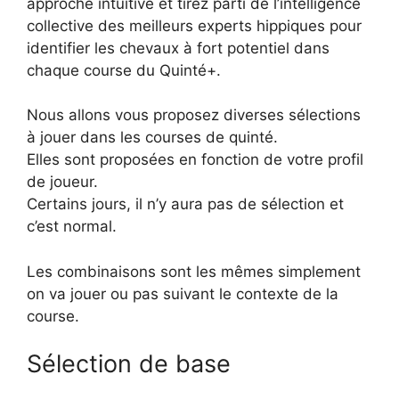
approche intuitive et tirez parti de l’intelligence
collective des meilleurs experts hippiques pour
identifier les chevaux à fort potentiel dans
chaque course du Quinté+.
Nous allons vous proposez diverses sélections
à jouer dans les courses de quinté.
Elles sont proposées en fonction de votre profil
de joueur.
Certains jours, il n’y aura pas de sélection et
c’est normal.
Les combinaisons sont les mêmes simplement
on va jouer ou pas suivant le contexte de la
course.
Sélection de base