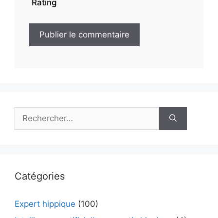
Rating
Rechercher :
Catégories
Expert hippique
(100)