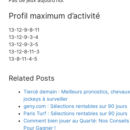
Pas de jeux aujourd’hui.
Profil maximum d’activité
13-12-9-8-11
13-12-9-3-4
13-12-9-3-5
13-12-8-11-3
13-8-11-4-5
Related Posts
Tiercé demain : Meilleurs pronostics, chevaux
jockeys à surveiller
geny.com : Sélections rentables sur 90 jours
Paris Turf : Sélections rentables sur 90 jours
Comment bien jouer au Quarté: Nos Conseils
Pour Gagner !