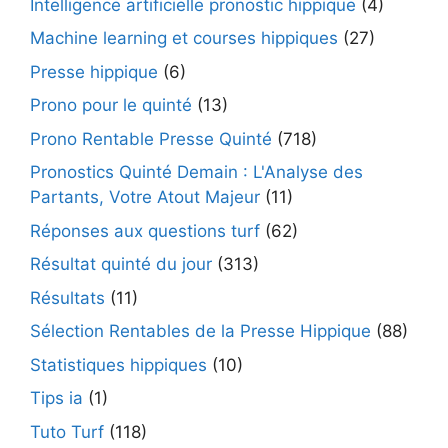
Intelligence artificielle pronostic hippique
(4)
Machine learning et courses hippiques
(27)
Presse hippique
(6)
Prono pour le quinté
(13)
Prono Rentable Presse Quinté
(718)
Pronostics Quinté Demain : L'Analyse des
Partants, Votre Atout Majeur
(11)
Réponses aux questions turf
(62)
Résultat quinté du jour
(313)
Résultats
(11)
Sélection Rentables de la Presse Hippique
(88)
Statistiques hippiques
(10)
Tips ia
(1)
Tuto Turf
(118)