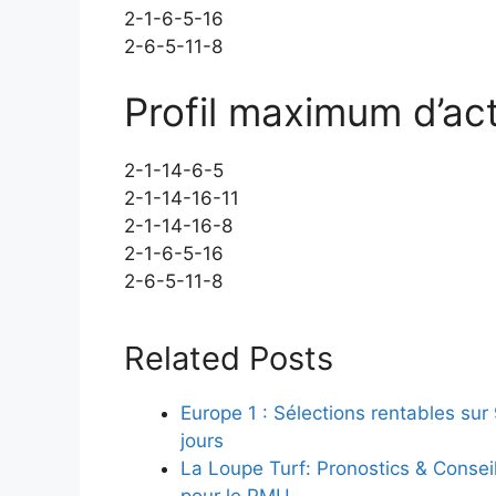
2-1-6-5-16
2-6-5-11-8
Profil maximum d’act
2-1-14-6-5
2-1-14-16-11
2-1-14-16-8
2-1-6-5-16
2-6-5-11-8
Related Posts
Europe 1 : Sélections rentables sur
jours
La Loupe Turf: Pronostics & Consei