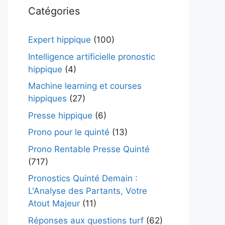
Catégories
Expert hippique
(100)
Intelligence artificielle pronostic
hippique
(4)
Machine learning et courses
hippiques
(27)
Presse hippique
(6)
Prono pour le quinté
(13)
Prono Rentable Presse Quinté
(717)
Pronostics Quinté Demain :
L'Analyse des Partants, Votre
Atout Majeur
(11)
Réponses aux questions turf
(62)