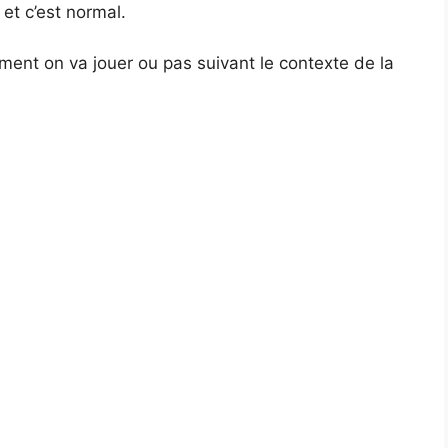
 et c’est normal.
nt on va jouer ou pas suivant le contexte de la