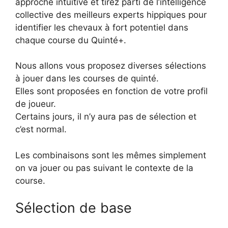
approche intuitive et tirez parti de l’intelligence
collective des meilleurs experts hippiques pour
identifier les chevaux à fort potentiel dans
chaque course du Quinté+.
Nous allons vous proposez diverses sélections
à jouer dans les courses de quinté.
Elles sont proposées en fonction de votre profil
de joueur.
Certains jours, il n’y aura pas de sélection et
c’est normal.
Les combinaisons sont les mêmes simplement
on va jouer ou pas suivant le contexte de la
course.
Sélection de base