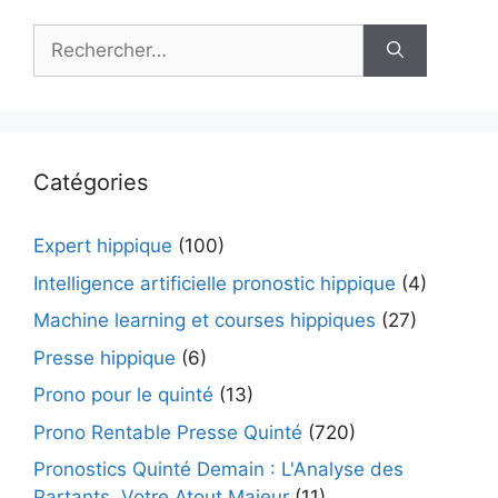
Rechercher :
Catégories
Expert hippique
(100)
Intelligence artificielle pronostic hippique
(4)
Machine learning et courses hippiques
(27)
Presse hippique
(6)
Prono pour le quinté
(13)
Prono Rentable Presse Quinté
(720)
Pronostics Quinté Demain : L'Analyse des
Partants, Votre Atout Majeur
(11)