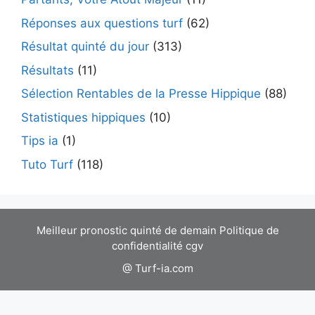
Réponses aux questions turf
(62)
Résultat quinté du jour
(313)
Résultats
(11)
Sélection Rentables de la Presse Hippique
(88)
Statistiques hippiques
(10)
Tips ia
(1)
Tuto Turf
(118)
Meilleur pronostic quinté de demain
Politique de
confidentialité
cgv
@ Turf-ia.com