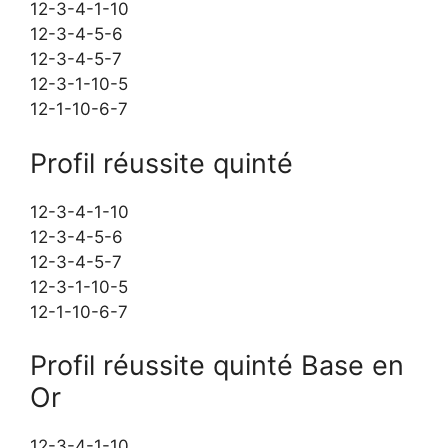
12-3-4-1-10
12-3-4-5-6
12-3-4-5-7
12-3-1-10-5
12-1-10-6-7
Profil réussite quinté
12-3-4-1-10
12-3-4-5-6
12-3-4-5-7
12-3-1-10-5
12-1-10-6-7
Profil réussite quinté Base en
Or
12-3-4-1-10