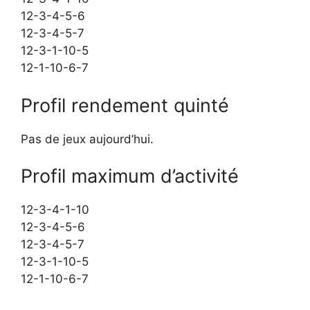
12-3-4-5-6
12-3-4-5-7
12-3-1-10-5
12-1-10-6-7
Profil rendement quinté
Pas de jeux aujourd’hui.
Profil maximum d’activité
12-3-4-1-10
12-3-4-5-6
12-3-4-5-7
12-3-1-10-5
12-1-10-6-7