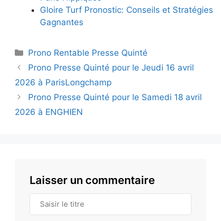
Gloire Turf Pronostic: Conseils et Stratégies
Gagnantes
Catégories
Prono Rentable Presse Quinté
Prono Presse Quinté pour le Jeudi 16 avril
2026 à ParisLongchamp
Prono Presse Quinté pour le Samedi 18 avril
2026 à ENGHIEN
Laisser un commentaire