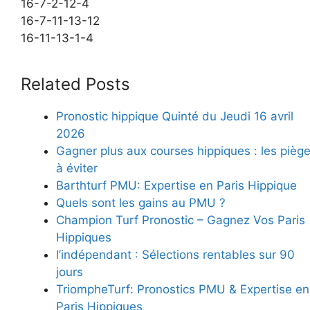
16-7-2-12-4
16-7-11-13-12
16-11-13-1-4
Related Posts
Pronostic hippique Quinté du Jeudi 16 avril
2026
Gagner plus aux courses hippiques : les pièg
à éviter
Barthturf PMU: Expertise en Paris Hippique
Quels sont les gains au PMU ?
Champion Turf Pronostic – Gagnez Vos Paris
Hippiques
l’indépendant : Sélections rentables sur 90
jours
TriompheTurf: Pronostics PMU & Expertise en
Paris Hippiques