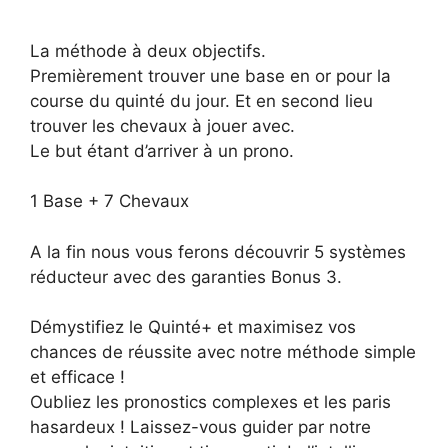
La méthode à deux objectifs.
Premièrement trouver une base en or pour la
course du quinté du jour. Et en second lieu
trouver les chevaux à jouer avec.
Le but étant d’arriver à un prono.
1 Base + 7 Chevaux
A la fin nous vous ferons découvrir 5 systèmes
réducteur avec des garanties Bonus 3.
Démystifiez le Quinté+ et maximisez vos
chances de réussite avec notre méthode simple
et efficace !
Oubliez les pronostics complexes et les paris
hasardeux ! Laissez-vous guider par notre