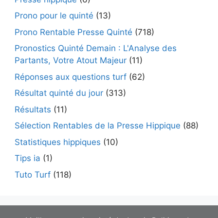
Prono pour le quinté
(13)
Prono Rentable Presse Quinté
(718)
Pronostics Quinté Demain : L'Analyse des
Partants, Votre Atout Majeur
(11)
Réponses aux questions turf
(62)
Résultat quinté du jour
(313)
Résultats
(11)
Sélection Rentables de la Presse Hippique
(88)
Statistiques hippiques
(10)
Tips ia
(1)
Tuto Turf
(118)