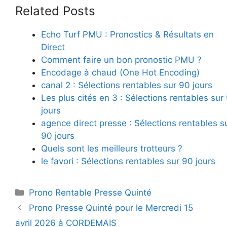
Related Posts
Echo Turf PMU : Pronostics & Résultats en
Direct
Comment faire un bon pronostic PMU ?
Encodage à chaud (One Hot Encoding)
canal 2 : Sélections rentables sur 90 jours
Les plus cités en 3 : Sélections rentables sur
jours
agence direct presse : Sélections rentables s
90 jours
Quels sont les meilleurs trotteurs ?
le favori : Sélections rentables sur 90 jours
Catégories
Prono Rentable Presse Quinté
Prono Presse Quinté pour le Mercredi 15
avril 2026 à CORDEMAIS