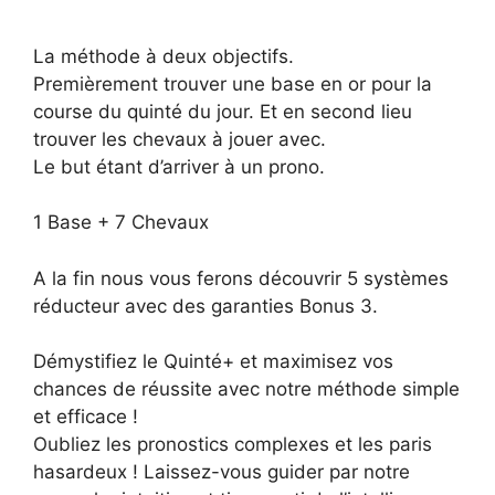
La méthode à deux objectifs.
Premièrement trouver une base en or pour la
course du quinté du jour. Et en second lieu
trouver les chevaux à jouer avec.
Le but étant d’arriver à un prono.
1 Base + 7 Chevaux
A la fin nous vous ferons découvrir 5 systèmes
réducteur avec des garanties Bonus 3.
Démystifiez le Quinté+ et maximisez vos
chances de réussite avec notre méthode simple
et efficace !
Oubliez les pronostics complexes et les paris
hasardeux ! Laissez-vous guider par notre