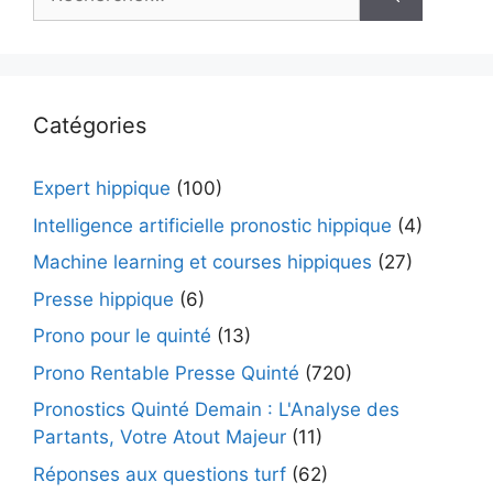
Catégories
Expert hippique
(100)
Intelligence artificielle pronostic hippique
(4)
Machine learning et courses hippiques
(27)
Presse hippique
(6)
Prono pour le quinté
(13)
Prono Rentable Presse Quinté
(720)
Pronostics Quinté Demain : L'Analyse des
Partants, Votre Atout Majeur
(11)
Réponses aux questions turf
(62)