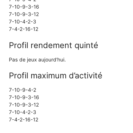
7-10-9-3-16
7-10-9-3-12
7-10-4-2-3
7-4-2-16-12
Profil rendement quinté
Pas de jeux aujourd’hui.
Profil maximum d’activité
7-10-9-4-2
7-10-9-3-16
7-10-9-3-12
7-10-4-2-3
7-4-2-16-12