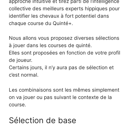
approche intuitive et tirez parti de l’intelligence
collective des meilleurs experts hippiques pour
identifier les chevaux à fort potentiel dans
chaque course du Quinté+.
Nous allons vous proposez diverses sélections
à jouer dans les courses de quinté.
Elles sont proposées en fonction de votre profil
de joueur.
Certains jours, il n’y aura pas de sélection et
c’est normal.
Les combinaisons sont les mêmes simplement
on va jouer ou pas suivant le contexte de la
course.
Sélection de base