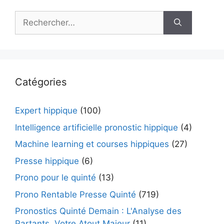
Rechercher :
Catégories
Expert hippique
(100)
Intelligence artificielle pronostic hippique
(4)
Machine learning et courses hippiques
(27)
Presse hippique
(6)
Prono pour le quinté
(13)
Prono Rentable Presse Quinté
(719)
Pronostics Quinté Demain : L'Analyse des
Partants, Votre Atout Majeur
(11)