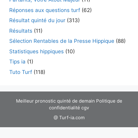
Réponses aux questions turf
(62)
Résultat quinté du jour
(313)
Résultats
(11)
Sélection Rentables de la Presse Hippique
(88)
Statistiques hippiques
(10)
Tips ia
(1)
Tuto Turf
(118)
Meilleur pronostic quinté de demain
Politique de
confidentialité
cgv
@ Turf-ia.com