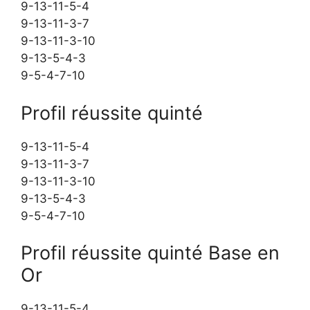
9-13-11-5-4
9-13-11-3-7
9-13-11-3-10
9-13-5-4-3
9-5-4-7-10
Profil réussite quinté
9-13-11-5-4
9-13-11-3-7
9-13-11-3-10
9-13-5-4-3
9-5-4-7-10
Profil réussite quinté Base en
Or
9-13-11-5-4