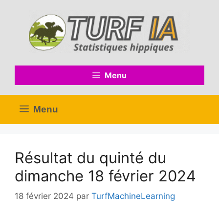
Aller
au
contenu
Menu
Menu
Résultat du quinté du
dimanche 18 février 2024
18 février 2024
par
TurfMachineLearning