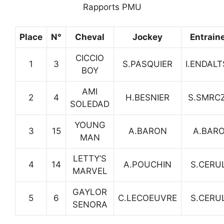
Rapports PMU
Place
N°
Cheval
Jockey
Entrain
CICCIO
1
3
S.PASQUIER
I.ENDAL
BOY
AMI
2
4
H.BESNIER
S.SMRC
SOLEDAD
YOUNG
3
15
A.BARON
A.BAR
MAN
LETTY’S
4
14
A.POUCHIN
S.CERU
MARVEL
GAYLOR
5
6
C.LECOEUVRE
S.CERU
SENORA