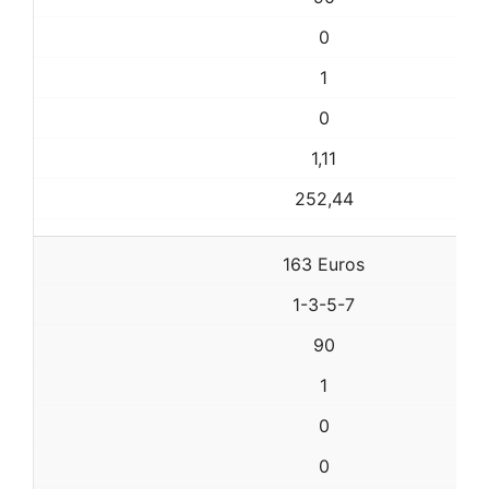
0
1
0
1,11
252,44
163 Euros
1-3-5-7
90
1
0
0