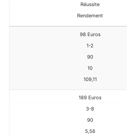
Réussite
Rendement
98 Euros
1-2
90
10
109,11
189 Euros
3-8
90
5,56