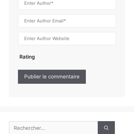
Rating
Rechercher :