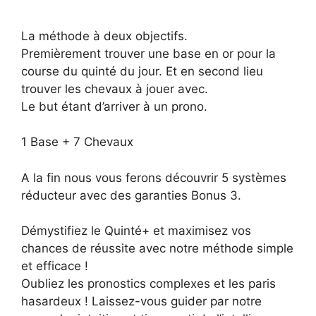
La méthode à deux objectifs.
Premièrement trouver une base en or pour la
course du quinté du jour. Et en second lieu
trouver les chevaux à jouer avec.
Le but étant d’arriver à un prono.
1 Base + 7 Chevaux
A la fin nous vous ferons découvrir 5 systèmes
réducteur avec des garanties Bonus 3.
Démystifiez le Quinté+ et maximisez vos
chances de réussite avec notre méthode simple
et efficace !
Oubliez les pronostics complexes et les paris
hasardeux ! Laissez-vous guider par notre