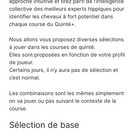
approche intuitive et tirez parti de l’intelligence
collective des meilleurs experts hippiques pour
identifier les chevaux à fort potentiel dans
chaque course du Quinté+.
Nous allons vous proposez diverses sélections
à jouer dans les courses de quinté.
Elles sont proposées en fonction de votre profil
de joueur.
Certains jours, il n’y aura pas de sélection et
c’est normal.
Les combinaisons sont les mêmes simplement
on va jouer ou pas suivant le contexte de la
course.
Sélection de base