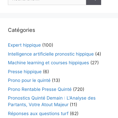
Catégories
Expert hippique
(100)
Intelligence artificielle pronostic hippique
(4)
Machine learning et courses hippiques
(27)
Presse hippique
(6)
Prono pour le quinté
(13)
Prono Rentable Presse Quinté
(720)
Pronostics Quinté Demain : L'Analyse des
Partants, Votre Atout Majeur
(11)
Réponses aux questions turf
(62)