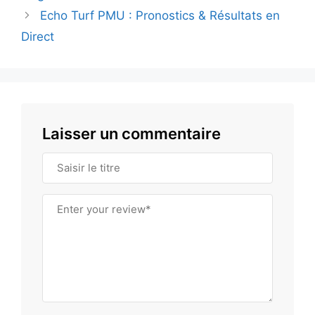
Echo Turf PMU : Pronostics & Résultats en
Direct
Laisser un commentaire