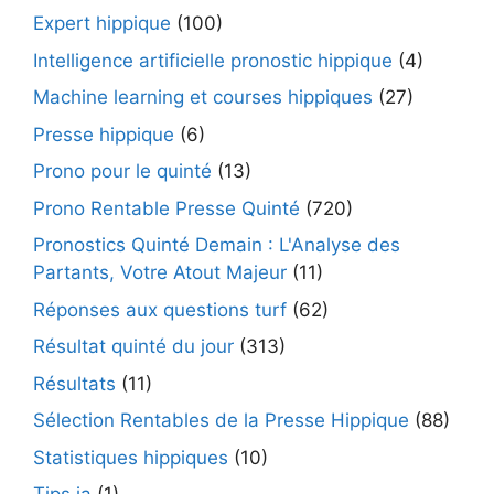
Expert hippique
(100)
Intelligence artificielle pronostic hippique
(4)
Machine learning et courses hippiques
(27)
Presse hippique
(6)
Prono pour le quinté
(13)
Prono Rentable Presse Quinté
(720)
Pronostics Quinté Demain : L'Analyse des
Partants, Votre Atout Majeur
(11)
Réponses aux questions turf
(62)
Résultat quinté du jour
(313)
Résultats
(11)
Sélection Rentables de la Presse Hippique
(88)
Statistiques hippiques
(10)