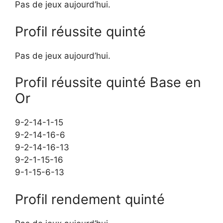
Pas de jeux aujourd’hui.
Profil réussite quinté
Pas de jeux aujourd’hui.
Profil réussite quinté Base en
Or
9-2-14-1-15
9-2-14-16-6
9-2-14-16-13
9-2-1-15-16
9-1-15-6-13
Profil rendement quinté