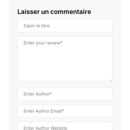
Laisser un commentaire