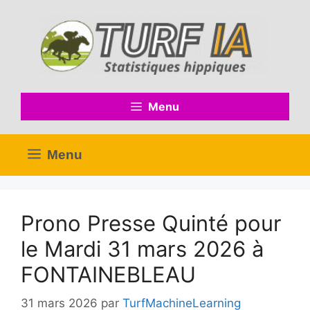
Aller
au
contenu
Menu
Menu
Prono Presse Quinté pour
le Mardi 31 mars 2026 à
FONTAINEBLEAU
31 mars 2026
par
TurfMachineLearning