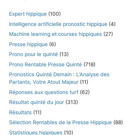
Expert hippique
(100)
Intelligence artificielle pronostic hippique
(4)
Machine learning et courses hippiques
(27)
Presse hippique
(6)
Prono pour le quinté
(13)
Prono Rentable Presse Quinté
(718)
Pronostics Quinté Demain : L'Analyse des
Partants, Votre Atout Majeur
(11)
Réponses aux questions turf
(62)
Résultat quinté du jour
(313)
Résultats
(11)
Sélection Rentables de la Presse Hippique
(88)
Statistiques hippiques
(10)