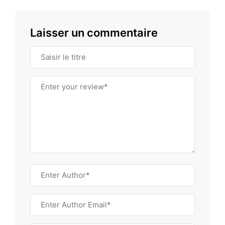
Laisser un commentaire