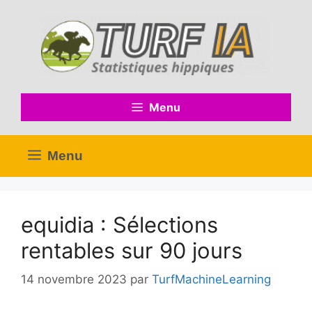
Aller
au
contenu
Menu
Menu
equidia : Sélections
rentables sur 90 jours
14 novembre 2023
par
TurfMachineLearning