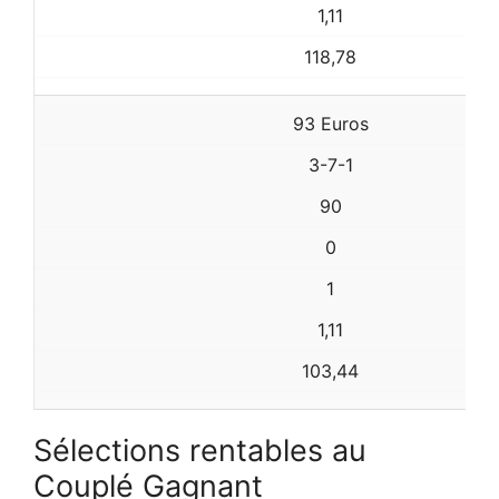
1,11
118,78
93 Euros
3-7-1
90
0
1
1,11
103,44
Sélections rentables au
Couplé Gagnant