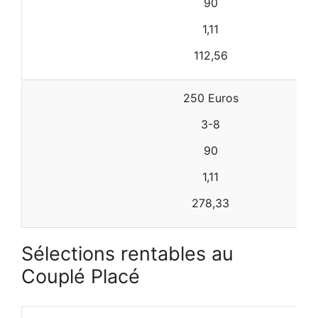
90
1,11
112,56
250 Euros
3-8
90
1,11
278,33
Sélections rentables au
Couplé Placé