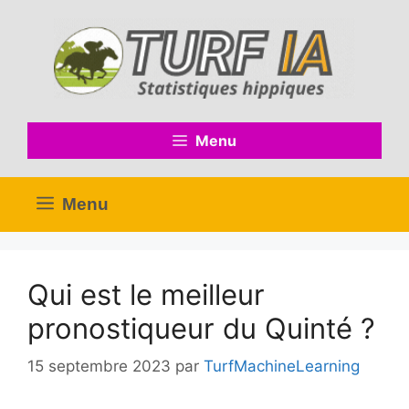
Aller
au
contenu
Menu
Menu
Qui est le meilleur
pronostiqueur du Quinté ?
15 septembre 2023
par
TurfMachineLearning