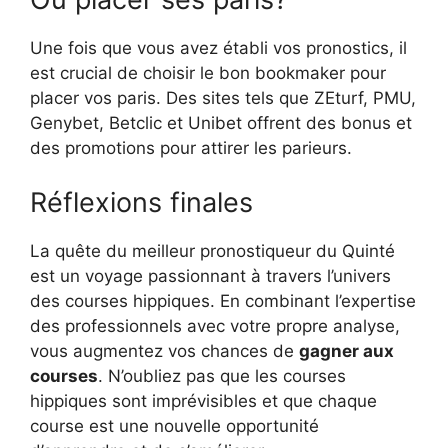
Une fois que vous avez établi vos pronostics, il
est crucial de choisir le bon bookmaker pour
placer vos paris. Des sites tels que ZEturf, PMU,
Genybet, Betclic et Unibet offrent des bonus et
des promotions pour attirer les parieurs.
Réflexions finales
La quête du meilleur pronostiqueur du Quinté
est un voyage passionnant à travers l’univers
des courses hippiques. En combinant l’expertise
des professionnels avec votre propre analyse,
vous augmentez vos chances de
gagner aux
courses
. N’oubliez pas que les courses
hippiques sont imprévisibles et que chaque
course est une nouvelle opportunité