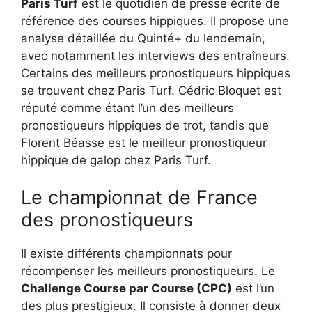
Paris Turf
est le quotidien de presse écrite de
référence des courses hippiques. Il propose une
analyse détaillée du Quinté+ du lendemain,
avec notamment les interviews des entraîneurs.
Certains des meilleurs pronostiqueurs hippiques
se trouvent chez Paris Turf. Cédric Bloquet est
réputé comme étant l’un des meilleurs
pronostiqueurs hippiques de trot, tandis que
Florent Béasse est le meilleur pronostiqueur
hippique de galop chez Paris Turf.
Le championnat de France
des pronostiqueurs
Il existe différents championnats pour
récompenser les meilleurs pronostiqueurs. Le
Challenge Course par Course (CPC)
est l’un
des plus prestigieux. Il consiste à donner deux