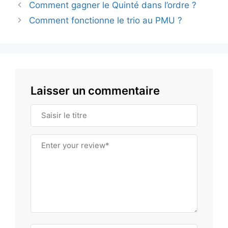
Comment gagner le Quinté dans l’ordre ?
Comment fonctionne le trio au PMU ?
Laisser un commentaire