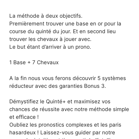
La méthode à deux objectifs.
Premièrement trouver une base en or pour la
course du quinté du jour. Et en second lieu
trouver les chevaux à jouer avec.
Le but étant d’arriver à un prono.
1 Base + 7 Chevaux
A la fin nous vous ferons découvrir 5 systèmes
réducteur avec des garanties Bonus 3.
Démystifiez le Quinté+ et maximisez vos
chances de réussite avec notre méthode simple
et efficace !
Oubliez les pronostics complexes et les paris
hasardeux ! Laissez-vous guider par notre