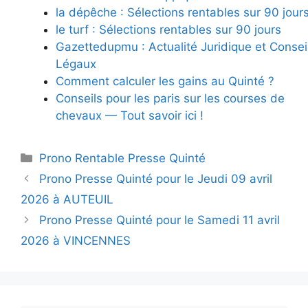
la dépêche : Sélections rentables sur 90 jour
le turf : Sélections rentables sur 90 jours
Gazettedupmu : Actualité Juridique et Consei
Légaux
Comment calculer les gains au Quinté ?
Conseils pour les paris sur les courses de
chevaux — Tout savoir ici !
Catégories
Prono Rentable Presse Quinté
Prono Presse Quinté pour le Jeudi 09 avril
2026 à AUTEUIL
Prono Presse Quinté pour le Samedi 11 avril
2026 à VINCENNES