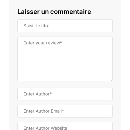
Laisser un commentaire