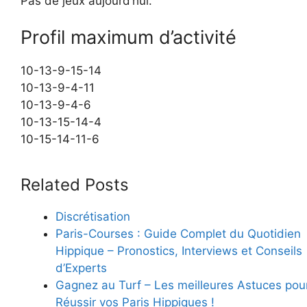
Pas de jeux aujourd’hui.
Profil maximum d’activité
10-13-9-15-14
10-13-9-4-11
10-13-9-4-6
10-13-15-14-4
10-15-14-11-6
Related Posts
Discrétisation
Paris-Courses : Guide Complet du Quotidien
Hippique – Pronostics, Interviews et Conseils
d’Experts
Gagnez au Turf – Les meilleures Astuces pou
Réussir vos Paris Hippiques !