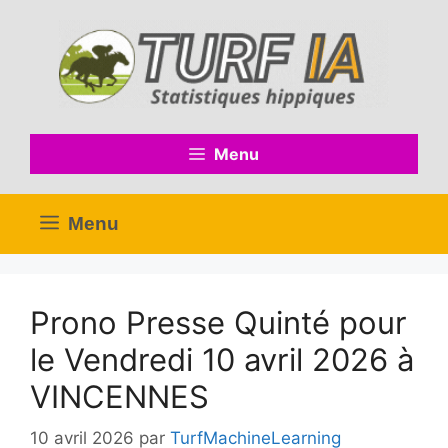
Aller
au
contenu
Menu
Menu
Prono Presse Quinté pour
le Vendredi 10 avril 2026 à
VINCENNES
10 avril 2026
par
TurfMachineLearning