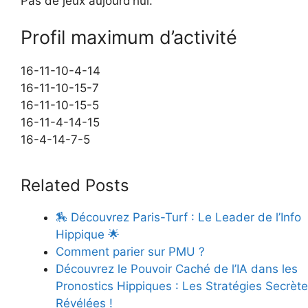
Pas de jeux aujourd’hui.
Profil maximum d’activité
16-11-10-4-14
16-11-10-15-7
16-11-10-15-5
16-11-4-14-15
16-4-14-7-5
Related Posts
🏇 Découvrez Paris-Turf : Le Leader de l’Info
Hippique 🌟
Comment parier sur PMU ?
Découvrez le Pouvoir Caché de l’IA dans les
Pronostics Hippiques : Les Stratégies Secrèt
Révélées !