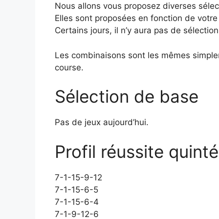
Nous allons vous proposez diverses sélect
Elles sont proposées en fonction de votre 
Certains jours, il n’y aura pas de sélection
Les combinaisons sont les mêmes simpleme
course.
Sélection de base
Pas de jeux aujourd’hui.
Profil réussite quinté
7-1-15-9-12
7-1-15-6-5
7-1-15-6-4
7-1-9-12-6