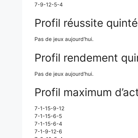
7-9-12-5-4
Profil réussite quint
Pas de jeux aujourd’hui.
Profil rendement qui
Pas de jeux aujourd’hui.
Profil maximum d’act
7-1-15-9-12
7-1-15-6-5
7-1-15-6-4
7-1-9-12-6